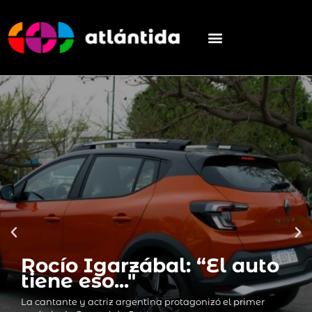
Lizardo Ponce se tiró en
Lizardo Ponce se tiró en
Lizardo Ponce se tiró en
Colores y texturas que
Glamour y brillo en
Colores y texturas que
Glamour y brillo en
Colores y texturas que
Glamour y brillo en
Gente que Sale
paracaídas por primera
Gente que Sale
paracaídas por primera
Gente que Sale
paracaídas por primera
elevan el nuevo lujo
movimiento
elevan el nuevo lujo
movimiento
elevan el nuevo lujo
movimiento
vez
vez
vez
En un nuevo episodio de Gente que Sale, el equipo visitó el
En un nuevo episodio de Gente que Sale, el equipo visitó el
En un nuevo episodio de Gente que Sale, el equipo visitó el
Mercado de Maschwitz a bordo de la nueva Chevrolet S10
Mercado de Maschwitz a bordo de la nueva Chevrolet S10
Mercado de Maschwitz a bordo de la nueva Chevrolet S10
Descubrí las prendas clave para brillar esta temporada
Quiénes pasaron por la Glam Cam de la Gala Para Ti
Descubrí las prendas clave para brillar esta temporada
Quiénes pasaron por la Glam Cam de la Gala Para Ti
Descubrí las prendas clave para brillar esta temporada
Quiénes pasaron por la Glam Cam de la Gala Para Ti
Desafiamos al joven influencer a realizar este deporte
Desafiamos al joven influencer a realizar este deporte
Desafiamos al joven influencer a realizar este deporte
extremo en primera persona: todos los detalles en la nota.
extremo en primera persona: todos los detalles en la nota.
extremo en primera persona: todos los detalles en la nota.
Rocío Igarzábal: “El auto
Rocío Igarzábal: “El auto
Rocío Igarzábal: “El auto
Ver Contenido
Ver Contenido
Ver Contenido
Ver Contenido
Ver Contenido
Ver Contenido
Ver Contenido
Ver Contenido
Ver Contenido
tiene eso..."
tiene eso..."
tiene eso..."
Ver Contenido
Ver Contenido
Ver Contenido
La cantante y actriz argentina protagonizó el primer
La cantante y actriz argentina protagonizó el primer
La cantante y actriz argentina protagonizó el primer