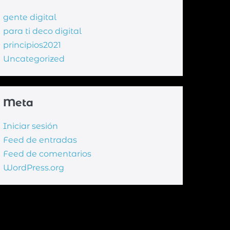
gente digital
para ti deco digital
principios2021
Uncategorized
Meta
Iniciar sesión
Feed de entradas
Feed de comentarios
WordPress.org