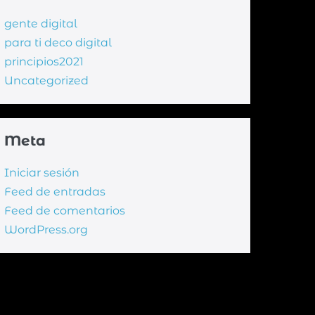
gente digital
para ti deco digital
principios2021
Uncategorized
Meta
Iniciar sesión
Feed de entradas
Feed de comentarios
WordPress.org