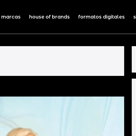
marcas
house of brands
formatos digitales
s